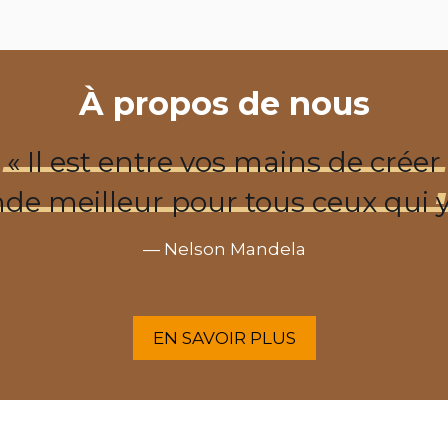
À propos de nous
«
Il
est
entre
vos
mains
de
créer
nde
meilleur
pour
tous
ceux
qui
— Nelson Mandela
EN SAVOIR PLUS