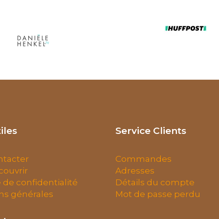
iles
Service Clients
ntacter
Commandes
ouvrir
Adresses
e de confidentialité
Détails du compte
ns générales
Mot de passe perdu